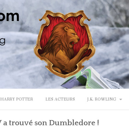
HARRY POTTER
LES ACTEURS
J.K. ROWLING
LA MAISON GRYF
V a trouvé son Dumbledore !
J.K. ROWLING