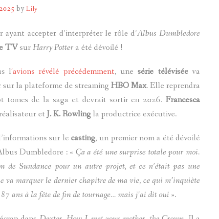
 2025
by
Lily
POTTERMORE
 ayant accepter d’interpréter le rôle d’
Albus Dumbledore
ie TV
sur
Harry Potter
a été dévoilé !
s l
‘avions révélé précédemment
, une
série télévisée
va
ur sur la plateforme de streaming
HBO Max
. Elle reprendra
pt tomes de la saga et devrait sortir en 2026.
Francesca
réalisateur et
J. K. Rowling
la productrice exécutive.
’informations sur le
casting
, un premier nom a été dévoilé
 Albus Dumbledore : «
Ça a été une surprise totale pour moi.
ilm de Sundance pour un autre projet, et ce n’était pas une
ôle va marquer le dernier chapitre de ma vie, ce qui m’inquiète
87 ans à la fête de fin de tournage… mais j’ai dit oui
».
t écran dans
Dexter
,
How I met your mother
,
the Crown
. Il a