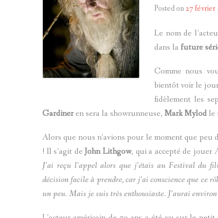
Posted on
27 février
Le nom de l’acteur
dans la
future sér
Comme nous vou
bientôt voir le jo
fidèlement les se
Gardiner
en sera la showrunneuse,
Mark Mylod
le 
Alors que nous n’avions pour le moment que peu d
! Il s’agit de
John Lithgow
, qui a accepté de jouer
J’ai reçu l’appel alors que j’étais au Festival du f
décision facile à prendre, car j’ai conscience que ce r
un peu. Mais je suis très enthousiaste. J’aurai environ 
L’acteur américain de 79 ans a été vu sur le peti