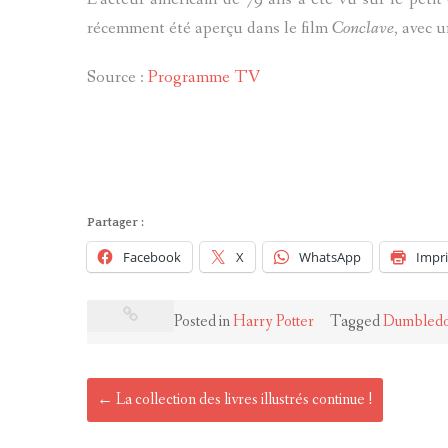
récemment été aperçu dans le film
Conclave
, avec 
Source :
Programme TV
Partager :
Facebook
X
WhatsApp
Impr
Posted in
Harry Potter
Tagged
Dumbled
Post
←
La collection des livres illustrés continue !
navigation