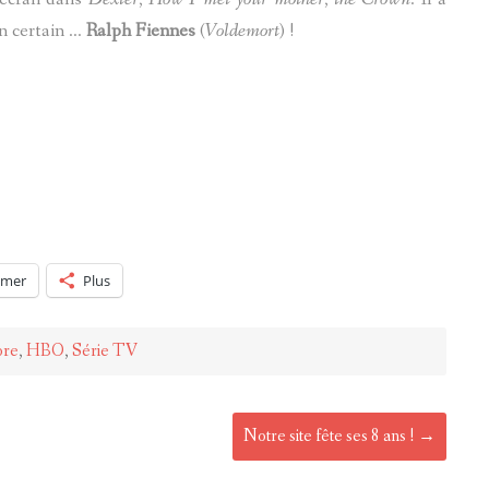
un certain …
Ralph Fiennes
(
Voldemort
) !
imer
Plus
ore
,
HBO
,
Série TV
Notre site fête ses 8 ans !
→