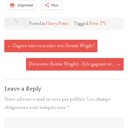
Imprimer
Plus
Posted in
Harry Potter
Tagged
Série TV
Post
←
Gagnez votre rencontre avec Bonnie Wright !
navigation
[Rencontre Bonnie Wright] – Et le gagnant est …
→
Leave a Reply
Votre adresse e-mail ne sera pas publiée.
Les champs
obligatoires sont indiqués avec
*