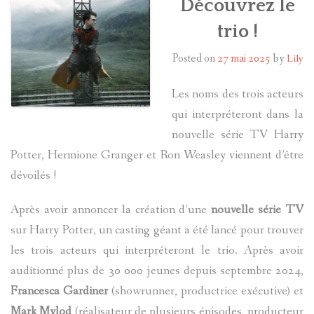
Découvrez le
trio !
HARRY POTTER
Posted on
27 mai 2025
by
Lily
LES ACTEURS
Les noms des trois acteurs
J.K. ROWLING
qui interpréteront dans la
PRODUITS DÉRIVÉS
nouvelle série TV Harry
Potter, Hermione Granger et Ron Weasley viennent d’être
A PROPOS
dévoilés !
Après avoir annoncer la création d’une
nouvelle série TV
sur Harry Potter, un casting géant a été lancé pour trouver
les trois acteurs qui interpréteront le trio. Après avoir
auditionné plus de 30 000 jeunes depuis septembre 2024,
Francesca Gardiner
(showrunner, productrice exécutive) et
Mark Mylod
(réalisateur de plusieurs épisodes, producteur