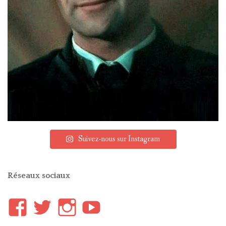
Suivez-nous sur Instagram
Réseaux sociaux
Voir
Voir
Voir
YouTube