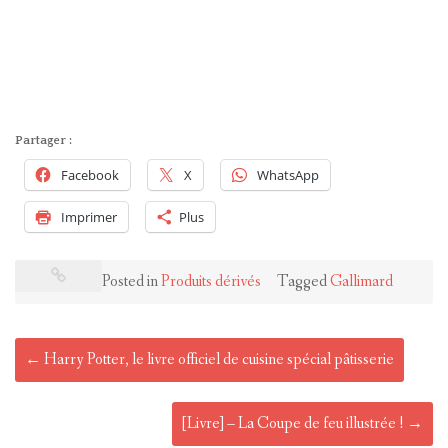
Partager :
Facebook
X
WhatsApp
Imprimer
Plus
Posted in
Produits dérivés
Tagged
Gallimard
Post
←
Harry Potter, le livre officiel de cuisine spécial pâtisserie
navigation
[Livre] – La Coupe de feu illustrée !
→