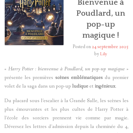
Bienvenue à
Poudlard, un
HARRY POTTER
pop-up
LES ACTEURS
magique !
J.K. ROWLING
Posted on
24 septembre 2025
by
Lily
PRODUITS DÉRIVÉS
«
Harry Potter : bienvenue à Poudlard, un pop-up magique
»
A PROPOS
présente les premières
scènes emblématiques
du premier
volet de la saga dans un pop-up
ludique
et
ingénieux
.
Du placard sous l’escalier à la Grande Salle, les scènes les
plus émouvantes et les plus cultes de Harry Potter à
l’école des sorciers prennent vie comme par magie.
Déversez les lettres d’admission depuis la cheminée du 4,