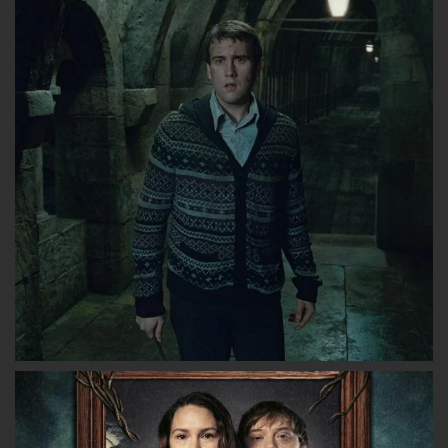
lesgryffondors
lesgryffondors
les_gryffon
sur
sur
sur
Facebook
Twitter
Instagram