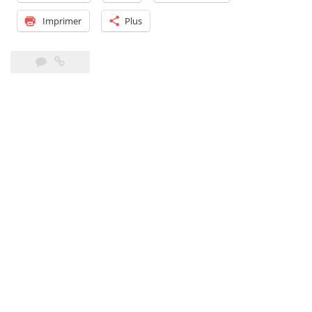
« Vingt-
Imprimer
Plus
huit
Sacrés »
! »