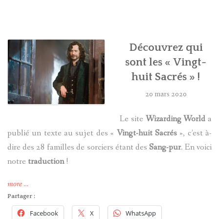
HARRY POTTER
LES ACTEURS
Découvrez qui
sont les « Vingt-
J.K. ROWLING
huit Sacrés » !
PRODUITS DÉRIVÉS
20 mars 2020
A PROPOS
Le site
Wizarding World
a
publié un texte au sujet des «
Vingt-huit Sacrés
», c’est à-
dire des 28 familles de sorciers étant des
Sang-pur
. En voici
notre
traduction
!
« Découvrez
more
…
qui
Partager :
sont
Facebook
X
WhatsApp
les