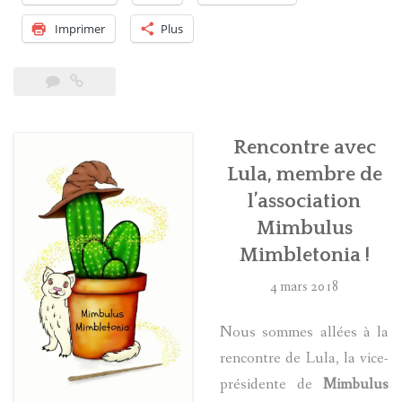
Des
acteurs
Imprimer
Plus
s’unissent
pour
la
bonne
cause
Rencontre avec
! »
Lula, membre de
l’association
Mimbulus
Mimbletonia !
4 mars 2018
Nous sommes allées à la
rencontre de Lula, la vice-
présidente de
Mimbulus