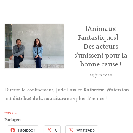
HARRY POTTER
LES ACTEURS
[Animaux
Fantastiques] –
J.K. ROWLING
Des acteurs
s’unissent pour la
PRODUITS DÉRIVÉS
bonne cause !
A PROPOS
23 juin 2020
Durant le confinement,
Jude Law
et
Katherine Waterston
ont
distribué de la nourriture
aux plus démunis !
« [Animaux
more
…
Fantastiques]
Partager :
–
Facebook
X
WhatsApp