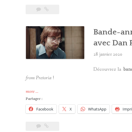
des
Animaux
Fantastiques
:
Bande-ann
les
secrets
avec Dan 
de
Dumbledore »
28 janvier 2020
Découvrez la
ban
from Pretoria
!
« Bande-
more
…
annonce
Partager :
d’Escape
Facebook
X
WhatsApp
Impr
from
Pretoria
avec