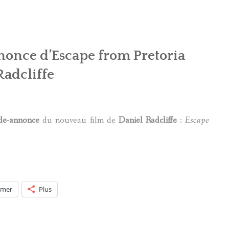
once d’Escape from Pretoria
Radcliffe
de-annonce
du nouveau film de
Daniel Radcliffe
:
Escape
imer
Plus