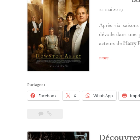
21 mai 2019
Après six saisons
dévoile dans une
acteurs de
Harry P
« Bande-
more
…
annonce
du
film
Partager :
Downton
Abbey
Facebook
X
WhatsApp
Impr
avec
Maggie
Smith »
Découvrez