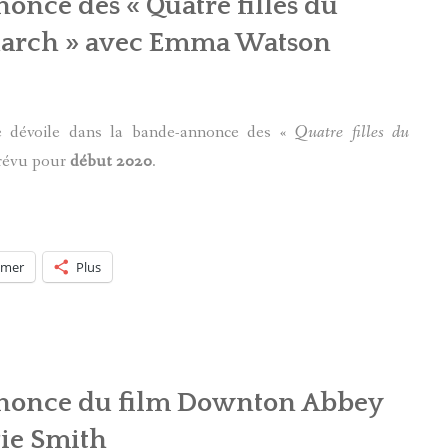
nce des « Quatre filles du
arch » avec Emma Watson
 dévoile dans la bande-annonce des «
Quatre filles du
révu pour
début
2020
.
imer
Plus
nonce du film Downton Abbey
ie Smith