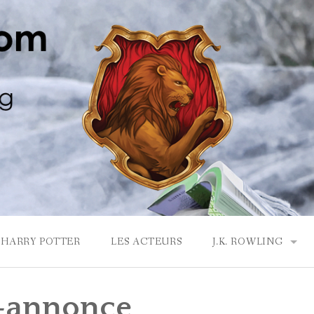
HARRY POTTER
LES ACTEURS
J.K. ROWLING
LA MAISON GRYF
-annonce
J.K. ROWLING