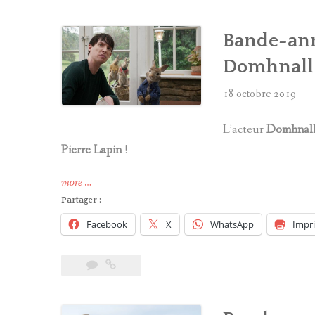
Dan
Radcliffe »
Bande-ann
Domhnall
18 octobre 2019
L’acteur
Domhnall
Pierre Lapin
!
« Bande-
more
…
annonce
Partager :
de
Facebook
X
WhatsApp
Impr
« Pierre
Lapin
2 »
avec
Domhnall