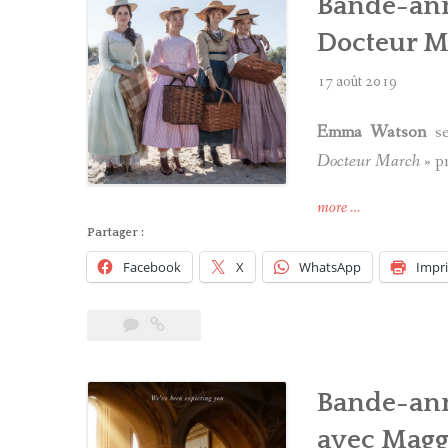
Bande-anno
Gleeson »
Docteur M
17 août 2019
Emma Watson
se
Docteur March
» p
« Bande-
more
…
annonce
Partager :
des
Facebook
X
WhatsApp
Impr
« Quatre
filles
du
Docteur
March »
Bande-an
avec
Emma
avec Magg
Watson »