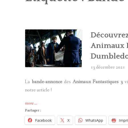
Découvrez
Animaux Fa
Dumbledo
13 décembre 2021
La
bande-annonce
des
Animaux Fantastiques 3
vi
notre article !
« Découvrez
more
…
la
Partager :
bande-
Facebook
X
WhatsApp
Impr
annonce