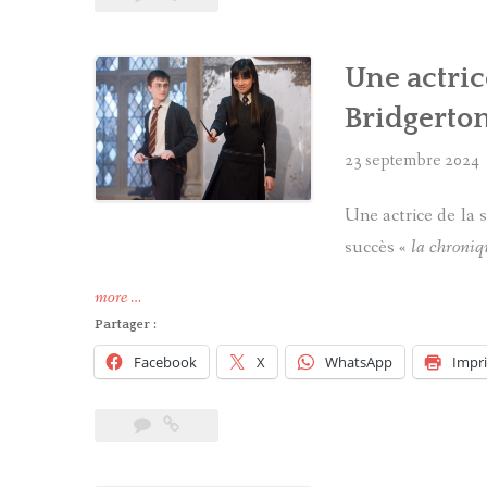
Bridgerton »
Une actric
Bridgerton
23 septembre 2024
Une actrice de la 
succès «
la chroniq
« Une
more
…
actrice
Partager :
de
Facebook
X
WhatsApp
Impr
Harry
Potter
au
casting
de