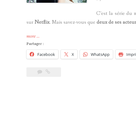
Staunton »
C’est la série du
sur
Netflix
. Mais savez-vous que
deux de ses acteu
« Des
more
…
acteurs
Partager :
de
Facebook
X
WhatsApp
Impr
Harry
Potter
présents
dans
la
série
Bridgerton
sur
Netflix »