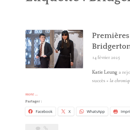
Premières
Bridgerto
14 février 2025
Katie Leung
a rejo
succès «
la chroniq
« Premières
more
…
images
Partager :
de
Facebook
X
WhatsApp
Impr
Katie
Leung
dans