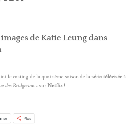
POTTERMORE
 images de Katie Leung dans
n
int le casting de la quatrième saison de la
série télévisée
à
ue des Bridgerton
» sur
Netflix
!
imer
Plus