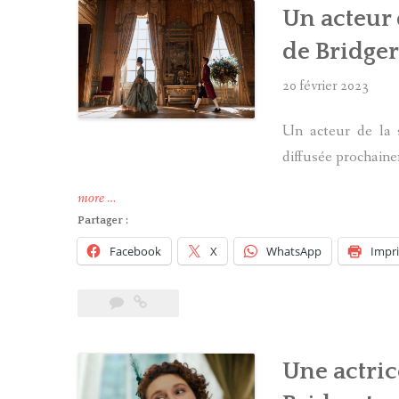
Un acteur 
Bridgerton
! »
de Bridge
20 février 2023
Un acteur de la s
diffusée prochain
« Un
more
…
acteur
Partager :
de
Facebook
X
WhatsApp
Impr
Harry
Potter
dans
le
prequel
Une actric
de
Bridgerton »