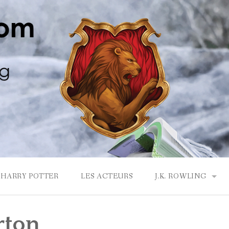
HARRY POTTER
LES ACTEURS
J.K. ROWLING
LA MAISON GRYF
rton
J.K. ROWLING