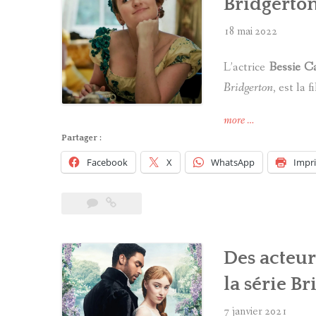
Bridgerton
18 mai 2022
L’actrice
Bessie C
Bridgerton
, est la fi
« Une
more
…
actrice
Partager :
de
Facebook
X
WhatsApp
Impr
«
La
Chronique des
Bridgerton
»
Des acteur
est
la
la série Br
fille
d’Imelda
7 janvier 2021