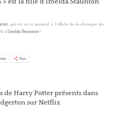
 » est la fille d’Imelda Staunton
arter
, qui est en ce moment à l’affiche de
la chronique des
lle d’
Imelda Staunton
!
imer
Plus
s de Harry Potter présents dans
idgerton sur Netflix