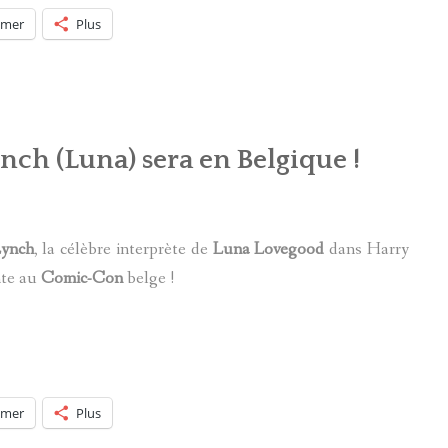
imer
Plus
ch (Luna) sera en Belgique !
Lynch
, la célèbre interprète de
Luna Lovegood
dans Harry
nte au
Comic-Con
belge !
imer
Plus