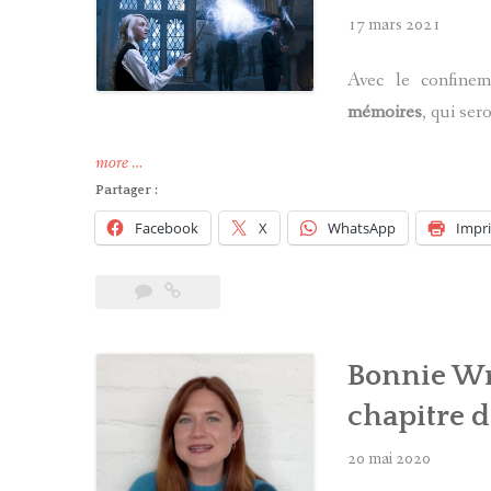
17 mars 2021
Avec le confinem
mémoires
, qui se
« Evanna
more
…
Lynch
Partager :
va
Facebook
X
WhatsApp
Impr
sortir
ses
mémoires
! »
Bonnie Wr
chapitre d
20 mai 2020