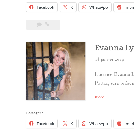
de
Facebook
X
WhatsApp
Impr
Harry
Potter
se
retrouve
pour
Evanna Lyn
les
fêtes
18 janvier 2019
! »
L’actrice
Evanna 
Potter, sera prése
« Evanna
more
…
Lynch
(Luna)
Partager :
sera
Facebook
X
WhatsApp
Impr
en
Belgique