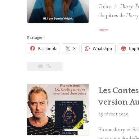
Grâce à
Harry P
chapitres de
Harry P
« Bonnie
more
…
Wright
Partager :
et
Facebook
X
WhatsApp
Impr
Evanna
Lynch
lisent
un
chapitre
Les Contes
de
Harry
version A
Potter
! »
29 février 2020
Bloomsbury et Sch
en version
Audiob