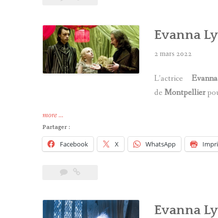
Potter »
Evanna Lyn
2 mars 2022
L’actrice
Evann
de
Montpellier
pou
« Evanna
more
…
Lynch
Partager :
sera
Facebook
X
WhatsApp
Impr
à
Montpellier
! »
Evanna Lyn