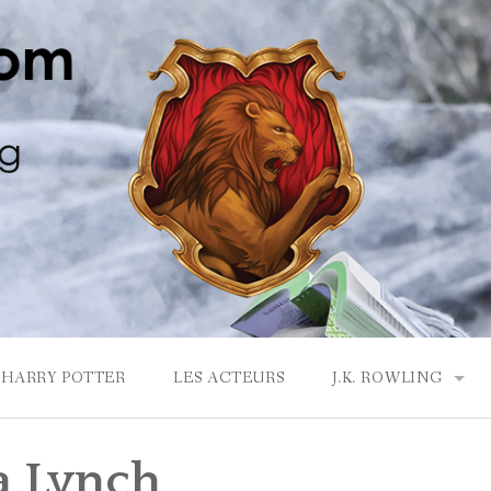
HARRY POTTER
LES ACTEURS
J.K. ROWLING
LA MAISON GRYF
a Lynch
J.K. ROWLING