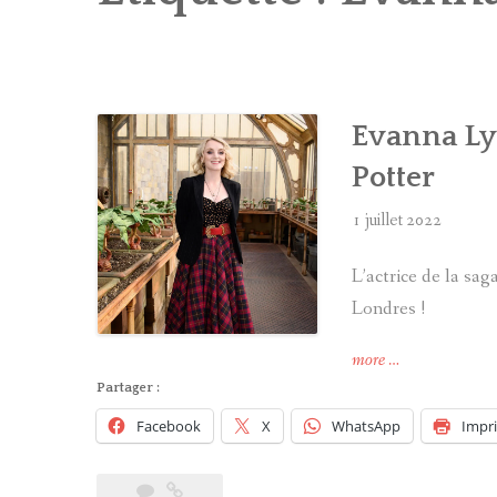
Evanna Lyn
Potter
1 juillet 2022
L’actrice de la saga
Londres !
« Evanna
more
…
Lynch
Partager :
était
Facebook
X
WhatsApp
Impr
aux
studios
Harry