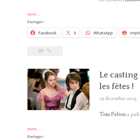
« Les
more
…
Contes
Partager :
de
Facebook
X
WhatsApp
Impr
Beedle
le
Barde
arrivent
en
Le casting
version
Audiobook
les fêtes !
! »
19 décembre 2019
Tom Felton
a pub
« Le
more
…
casting
Partager :