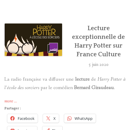
HARRY POTTER
LES ACTEURS
Lecture
exceptionnelle de
J.K. ROWLING
Harry Potter sur
France Culture
PRODUITS DÉRIVÉS
5 juin 2020
A PROPOS
La radio française va diffuser une
lecture
de
Harry Potter à
l’école des sorciers
par le comédien
Bernard Giraudeau
.
« Lecture
more
…
exceptionnelle
Partager :
de
Facebook
X
WhatsApp
Harry
Potter