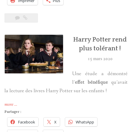
Imprimer
Plus
sur
France
Culture »
Harry Potter rend
plus tolérant !
15 mars 2020
Une étude a démontré
l’
effet bénéfique
qu’avait
la lecture des livres Harry Potter sur les enfants !
« Harry
more
…
Potter
Partager :
rend
Facebook
X
WhatsApp
plus