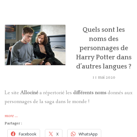
HARRY POTTER
LES ACTEURS
Quels sont les
noms des
J.K. ROWLING
personnages de
Harry Potter dans
PRODUITS DÉRIVÉS
d’autres langues ?
A PROPOS
11 mai 2020
Le site
Allociné
a répertorié les
différents noms
donnés aux
personnages de la saga dans le monde !
« Quels
more
…
sont
Partager :
les
Facebook
X
WhatsApp