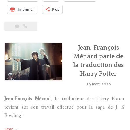
noms
des
Imprimer
Plus
personnages
de
Harry
Potter
dans
Jean-François
d’autres
Ménard parle de
langues
? »
la traduction des
Harry Potter
19 mars 2020
Jean-François Ménard
, le
traducteur
des Harry Potter,
revient sur son travail effectué pour la saga de J. K.
Rowling !
« Jean-
more
…