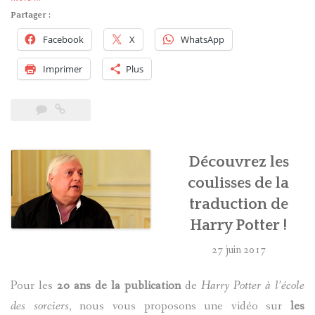
François
Partager :
Ménard
Facebook
X
WhatsApp
parle
de
Imprimer
Plus
la
traduction
des
Harry
Potter »
Découvrez les
coulisses de la
traduction de
Harry Potter !
27 juin 2017
Pour les
20 ans de la publication
de
Harry Potter à l’école
des sorciers
, nous vous proposons une vidéo sur
les