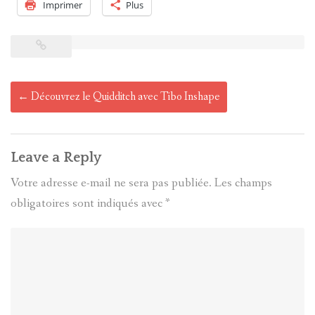
Imprimer
Plus
Post
←
Découvrez le Quidditch avec Tibo Inshape
navigation
Leave a Reply
Votre adresse e-mail ne sera pas publiée.
Les champs
obligatoires sont indiqués avec
*