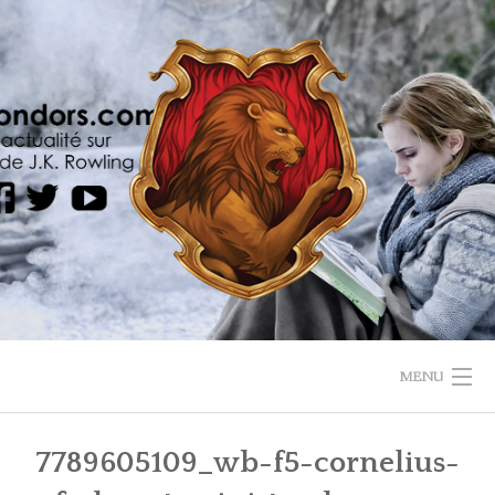
Skip
to
content
MENU
HOME
7789605109_wb-f5-cornelius-
ANIMAUX FANTASTIQUES