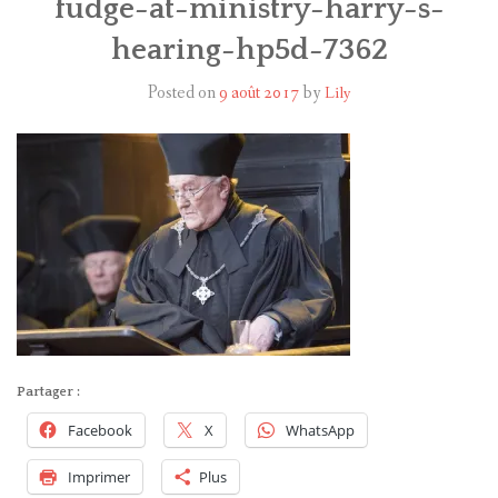
fudge-at-ministry-harry-s-
hearing-hp5d-7362
HARRY POTTER
Posted on
9 août 2017
by
Lily
LES ACTEURS
J.K. ROWLING
PRODUITS DÉRIVÉS
A PROPOS
Partager :
Facebook
X
WhatsApp
Imprimer
Plus