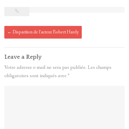
Post
←
Disparition de l’acteur Robert Hardy
navigation
Leave a Reply
Votre adresse e-mail ne sera pas publiée.
Les champs
obligatoires sont indiqués avec
*