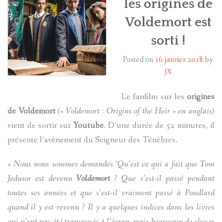
les origines de
Voldemort est
HARRY POTTER
sorti !
LES ACTEURS
Posted on
16 janvier 2018
by
J.K. ROWLING
JX
PRODUITS DÉRIVÉS
Le fanfilm sur les
origines
de Voldemort
(
« Voldemort : Origins of the Heir » en anglais
)
A PROPOS
vient de sortir sur
Youtube
. D’une durée de 52 minutes, il
présente l’avènement du Seigneur des Ténèbres.
« Nous nous sommes demandés ‘Qu’est ce qui a fait que Tom
Jedusor est devenu
Voldemort
? Que s’est-il passé pendant
toutes ses années et que s’est-il vraiment passé à Poudlard
quand il y est revenu ?
Il y a quelques indices dans les livres
qui n’ont pas été transposés à l’écran, mais beaucoup de choses