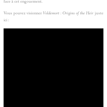
face à cet engouement.
Vous pouvez visionner
Voldemort : Origins of the Heir
juste
ici :