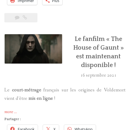
Imprimer
Plus
ressemblait
trop
à
Voldemort »
Le fanfilm « The
House of Gaunt »
est maintenant
disponible !
16 septembre 2021
Le
court-métrage
français sur les origines de Voldemort
vient d’être
mis en ligne
!
« Le
more
…
fanfilm
Partager :
«
Facebook
X
WhatsApp