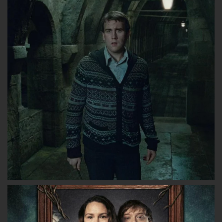
lesgryffondors
lesgryffondors
les_gryffon
sur
sur
sur
Facebook
Twitter
Instagram