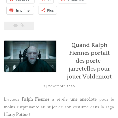
The
House
Imprimer
Plus
of
Gaunt
»
est
maintenant
Quand Ralph
disponible
Fiennes portait
! »
des porte-
jarretelles pour
jouer Voldemort
24 novembre 2020
L’acteur
Ralph Fiennes
a révélé
une anecdote
pour le
moins surprenante au sujet de son costume dans la saga
Harry Potter
!