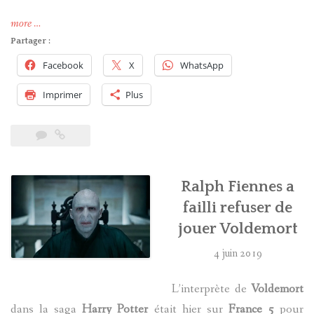
« Quand
more
…
Ralph
Partager :
Fiennes
Facebook
X
WhatsApp
portait
des
Imprimer
Plus
porte-
jarretelles
pour
jouer
Voldemort »
Ralph Fiennes a
failli refuser de
jouer Voldemort
4 juin 2019
L’interprète de
Voldemort
dans la saga
Harry Potter
était hier sur
France 5
pour