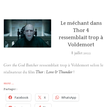
HARRY POTTER
LES ACTEURS
Le méchant dans
Thor 4
J.K. ROWLING
ressemblait trop à
Voldemort
PRODUITS DÉRIVÉS
8 juillet 2022
A PROPOS
Gorr the God Butcher
ressemblait trop à Voldemort selon le
réalisateur du film
Thor : Love & Thunder
!
« Le
more
…
méchant
Partager :
dans
Facebook
X
WhatsApp
Thor
4