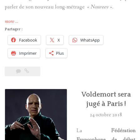
parler de son nouveau long-métrage «
Noureev
».
« Ralph
more
…
Fiennes
Partager :
a
Facebook
X
WhatsApp
failli
refuser
Imprimer
Plus
de
jouer
Voldemort »
Voldemort sera
jugé à Paris !
24 octobre 2018
La
Fédération
Francophone de débat