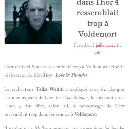
dans Thor 4
ressemblait
HARRY POTTER
trop à
LES ACTEURS
Voldemort
J.K. ROWLING
Posted on
8 juillet 2022
by
Lily
PRODUITS DÉRIVÉS
Gorr the God Butcher
ressemblait trop à Voldemort selon le
A PROPOS
réalisateur du film
Thor : Love & Thunder
!
Le réalisateur
Taika Waititi
a expliqué avoir du changer
certains aspects de
Gorr the God Butcher
, le méchant dans
Thor 4. En effet, selon lui, le personnage de Gorr
ressemblait trop dans les comics à
Voldemort
.
Il explique : «
Malheureusement, son visage dans les bandes