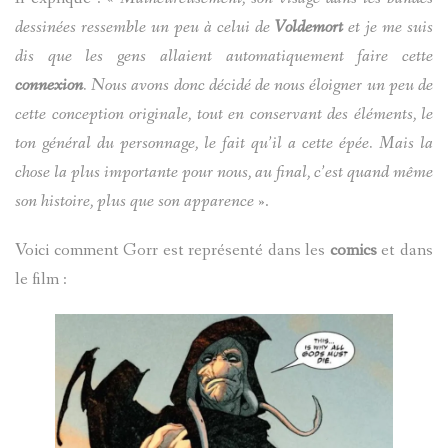
dessinées ressemble un peu à celui de
Voldemort
et je me suis
dis que les gens allaient automatiquement faire cette
connexion
. Nous avons donc décidé de nous éloigner un peu de
cette conception originale, tout en conservant des éléments, le
ton général du personnage, le fait qu’il a cette épée. Mais la
chose la plus importante pour nous, au final, c’est quand même
son histoire, plus que son apparence
».
Voici comment Gorr est représenté dans les
comics
et dans
le film :