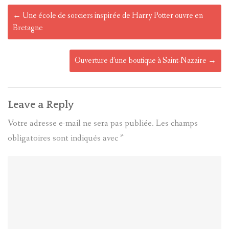
Post
←
Une école de sorciers inspirée de Harry Potter ouvre en
navigation
Bretagne
Ouverture d’une boutique à Saint-Nazaire
→
Leave a Reply
Votre adresse e-mail ne sera pas publiée.
Les champs
obligatoires sont indiqués avec
*