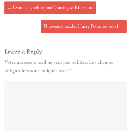
Post
←
Evanna Lynch rejoint Dancing with the stars
navigation
Nouveaux puzzles Harry Potter en relief
→
Leave a Reply
Votre adresse e-mail ne sera pas publiée.
Les champs
obligatoires sont indiqués avec
*