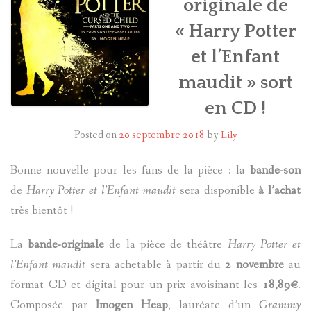
originale de
« Harry Potter
HARRY POTTER
et l’Enfant
LES ACTEURS
maudit » sort
J.K. ROWLING
en CD !
PRODUITS DÉRIVÉS
Posted on
20 septembre 2018
by
Lily
A PROPOS
Bonne nouvelle pour les fans de la pièce : la
bande-son
de
Harry Potter et l’Enfant maudit
sera disponible
à l’achat
très bientôt !
La
bande-originale
de la pièce de théâtre
Harry Potter et
l’Enfant maudit
sera achetable à partir du
2 novembre
au
format CD et digital pour un prix avoisinant les
18,89€
.
Composée par
Imogen Heap
, lauréate d’un
Grammy