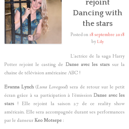
rejoint
Dancing with
HARRY POTTER
the stars
LES ACTEURS
Posted on
18 septembre 2018
J.K. ROWLING
by
Lily
PRODUITS DÉRIVÉS
L’actrice de la saga Harry
Potter rejoint le casting de
Danse avec les stars
sur la
A PROPOS
chaine de télévision américaine ABC !
Evanna Lynch
(
Luna Lovegood
) sera de retour sur le petit
écran grâce à sa participation à l’émission
Danse avec les
stars
! Elle rejoint la saison 27 de ce reality show
américain. Elle sera accompagnée durant ses performances
par le danseur
Keo Motsepe
: