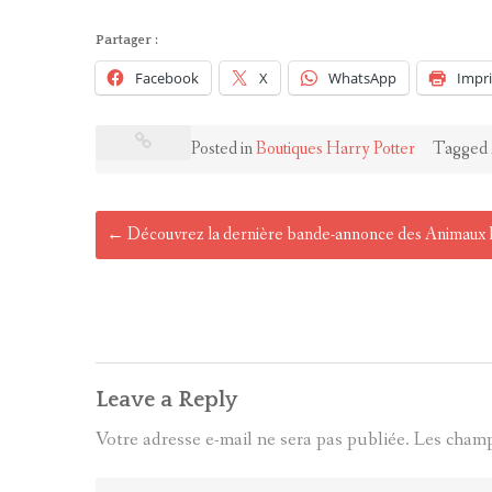
Partager :
Facebook
X
WhatsApp
Impr
Posted in
Boutiques Harry Potter
Tagged
Post
←
Découvrez la dernière bande-annonce des Animaux F
navigation
Leave a Reply
Votre adresse e-mail ne sera pas publiée.
Les champ