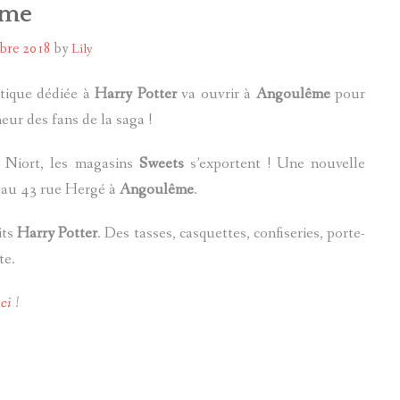
ême
POTTERMORE
bre 2018
by
Lily
tique dédiée à
Harry Potter
va ouvrir à
Angoulême
pour
eur des fans de la saga !
 Niort, les magasins
Sweets
s’exportent ! Une nouvelle
e au 43 rue Hergé à
Angoulême
.
its
Harry Potter
. Des tasses, casquettes, confiseries, porte-
nte.
ici
!