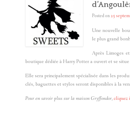
d’Angoul
Posted on
25 septem
Une nouvelle bou
le plus grand bonh
Après Limoges et
boutique dédiée à Harry Potter a ouvert et se situ
Elle sera principalement spécialisée dans les produ
clés, baguettes et stylos seront disponibles à la ve
Pour en savoir plus sur la maison Gryffondor,
cliquez 