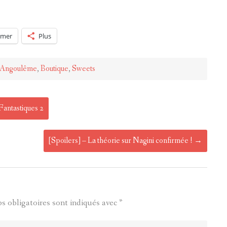
imer
Plus
Angoulême
,
Boutique
,
Sweets
antastiques 2
[Spoilers] – La théorie sur Nagini confirmée !
→
s obligatoires sont indiqués avec
*