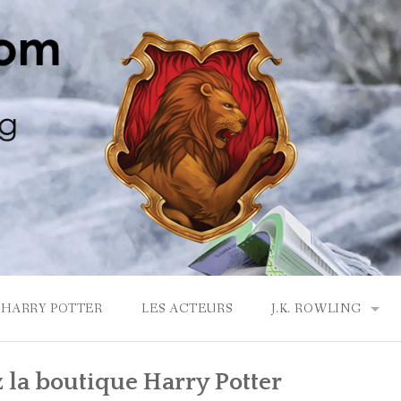
HARRY POTTER
LES ACTEURS
J.K. ROWLING
LA MAISON GRYF
la boutique Harry Potter
J.K. ROWLING