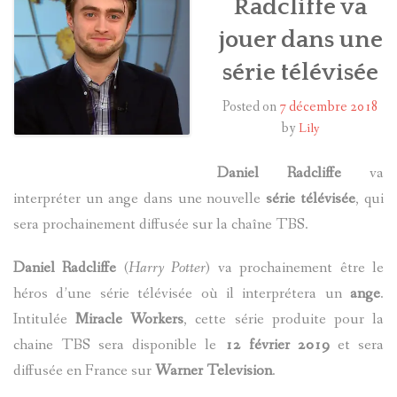
Radcliffe va
jouer dans une
HARRY POTTER
série télévisée
LES ACTEURS
Posted on
7 décembre 2018
J.K. ROWLING
by
Lily
PRODUITS DÉRIVÉS
Daniel Radcliffe
va
interpréter un ange dans une nouvelle
série télévisée
, qui
A PROPOS
sera prochainement diffusée sur la chaîne TBS.
Daniel Radcliffe
(
Harry Potter
) va prochainement être le
héros d’une série télévisée où il interprétera un
ange
.
Intitulée
Miracle Workers
, cette série produite pour la
chaine TBS sera disponible le
12 février 2019
et sera
diffusée en France sur
Warner Television
.