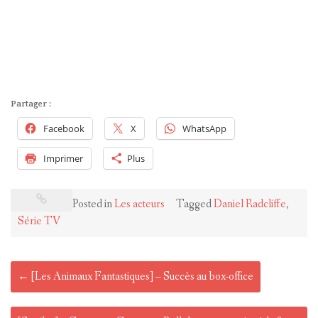
Partager :
Facebook
X
WhatsApp
Imprimer
Plus
Posted in
Les acteurs
Tagged
Daniel Radcliffe
,
Série TV
Post
←
[Les Animaux Fantastiques] – Succès au box-office
navigation