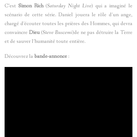
C’est
Simon Rich
(
Saturday Night Live
) qui a imaginé le
scénario de cette série. Daniel jouera le rôle d’un ange,
chargé d’écouter toutes les prières des Hommes, qui devra
convaincre
Dieu
(
Steve Buscemi
)de ne pas détruire la Terre
et de sauver l’humanité toute entière.
Découvrez la
bande-annonce
: