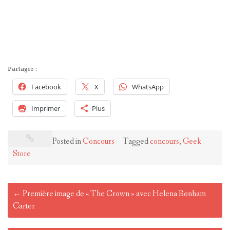
Partager :
Facebook
X
WhatsApp
Imprimer
Plus
Posted in
Concours
Tagged
concours
,
Geek
Store
Post
←
Première image de « The Crown » avec Helena Bonham
navigation
Carter