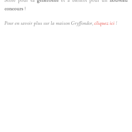
Store pour sa
générosité
et à bientôt pour un
nouveau
concours
!
Pour en savoir plus sur la maison Gryffondor,
cliquez ici
!