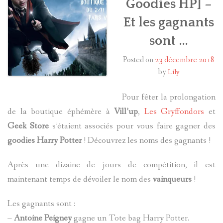
Goodies HP] –
Et les gagnants
HARRY POTTER
sont …
LES ACTEURS
Posted on
23 décembre 2018
J.K. ROWLING
by
Lily
PRODUITS DÉRIVÉS
Pour fêter la prolongation
de la boutique éphémère à
Vill’up
,
Les Gryffondors
et
A PROPOS
Geek Store
s’étaient associés pour vous faire gagner des
goodies Harry Potter
! Découvrez les noms des gagnants !
Après une dizaine de jours de compétition, il est
maintenant temps de dévoiler le nom des
vainqueurs
!
Les gagnants sont :
–
Antoine Peigney
gagne un Tote bag Harry Potter.