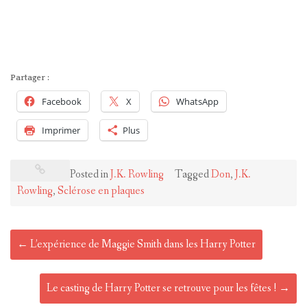
Partager :
Facebook
X
WhatsApp
Imprimer
Plus
Posted in
J.K. Rowling
Tagged
Don
,
J.K.
Rowling
,
Sclérose en plaques
Post
←
L’expérience de Maggie Smith dans les Harry Potter
navigation
Le casting de Harry Potter se retrouve pour les fêtes !
→