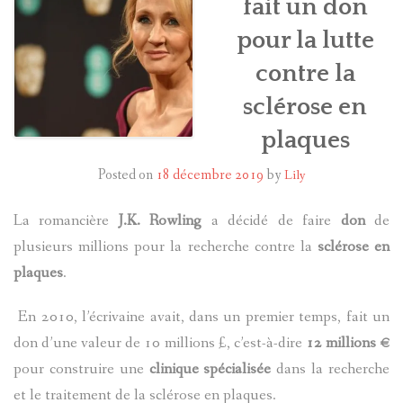
fait un don
pour la lutte
HARRY POTTER
contre la
LES ACTEURS
sclérose en
J.K. ROWLING
plaques
PRODUITS DÉRIVÉS
Posted on
18 décembre 2019
by
Lily
A PROPOS
La romancière
J.K. Rowling
a décidé de faire
don
de
plusieurs millions pour la recherche contre la
sclérose en
plaques
.
En 2010, l’écrivaine avait, dans un premier temps, fait un
don d’une valeur de 10 millions £, c’est-à-dire
12 millions
€
pour construire une
clinique spécialisée
dans la recherche
et le traitement de la sclérose en plaques.