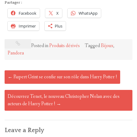
Partager :
Facebook
X
WhatsApp
Imprimer
Plus
Posted in
Produits dérivés
Tagged
Bijoux
,
Pandora
Post
←
Rupert Grint se confie sur son rôle dans Harry Potter !
navigation
Découvrez Tenet, le nouveau Christopher Nolan avec des
acteurs de Harry Potter !
→
Leave a Reply