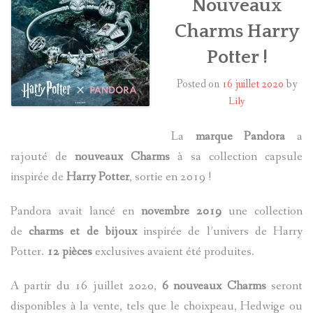
Nouveaux
Charms Harry
HARRY POTTER
Potter !
LES ACTEURS
Posted on
16 juillet 2020
by
J.K. ROWLING
Lily
PRODUITS DÉRIVÉS
La
marque Pandora
a
rajouté de
nouveaux Charms
à sa collection capsule
A PROPOS
inspirée de
Harry Potter
, sortie en 2019 !
Pandora avait lancé en
novembre 2019
une collection
de
charms et de bijoux
inspirée de l’univers de Harry
Potter.
12 pièces
exclusives avaient été produites.
A partir du 16 juillet 2020,
6 nouveaux Charms
seront
disponibles à la vente, tels que le choixpeau, Hedwige ou