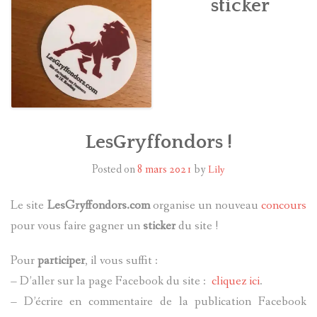
sticker
HARRY POTTER
LES ACTEURS
J.K. ROWLING
PRODUITS DÉRIVÉS
LesGryffondors !
A PROPOS
Posted on
8 mars 2021
by
Lily
Le site
LesGryffondors.com
organise un nouveau
concours
pour vous faire gagner un
sticker
du site !
Pour
participer
, il vous suffit :
– D’aller sur la page Facebook du site :
cliquez ici
.
– D’écrire en commentaire de la publication Facebook