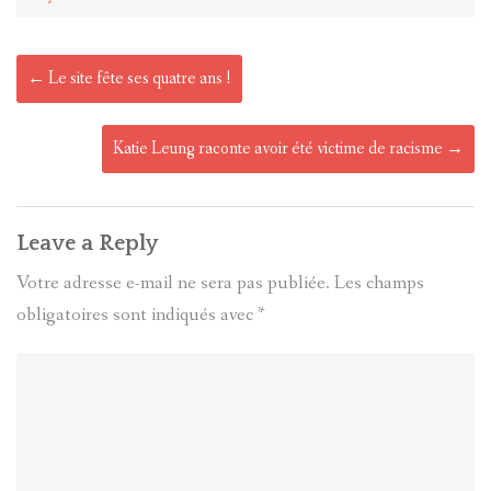
Post
←
Le site fête ses quatre ans !
navigation
Katie Leung raconte avoir été victime de racisme
→
Leave a Reply
Votre adresse e-mail ne sera pas publiée.
Les champs
obligatoires sont indiqués avec
*