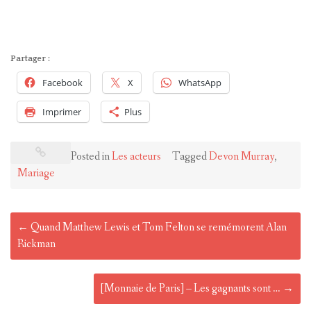
Partager :
Facebook
X
WhatsApp
Imprimer
Plus
Posted in
Les acteurs
Tagged
Devon Murray
,
Mariage
Post
←
Quand Matthew Lewis et Tom Felton se remémorent Alan
navigation
Rickman
[Monnaie de Paris] – Les gagnants sont …
→