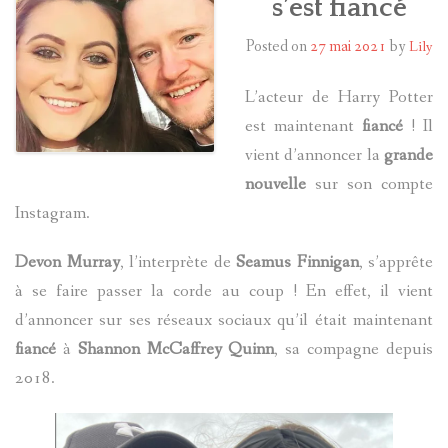
s’est fiancé
Posted on
27 mai 2021
by
Lily
HARRY POTTER
LES ACTEURS
L’acteur de Harry Potter
est maintenant
fiancé
! Il
J.K. ROWLING
vient d’annoncer la
grande
nouvelle
sur son compte
PRODUITS DÉRIVÉS
Instagram.
A PROPOS
Devon Murray
, l’interprète de
Seamus Finnigan
, s’apprête
à se faire passer la corde au coup ! En effet, il vient
d’annoncer sur ses réseaux sociaux qu’il était maintenant
fiancé
à
Shannon McCaffrey Quinn
, sa compagne depuis
2018.