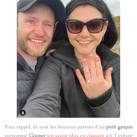
Pour rappel, ils sont les heureux parents d’un
petit garçon
prénommé
Cooper
(
en savoir plus en cliquant ici
). L’enfant