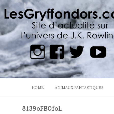
Skip
to
content
HOME
ANIMAUX FANTASTIQUES
8139oFB0foL