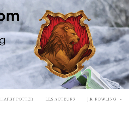
HARRY POTTER
LES ACTEURS
J.K. ROWLING
LA MAISON GRYF
J.K. ROWLING