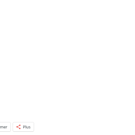
POTTERMORE
imer
Plus