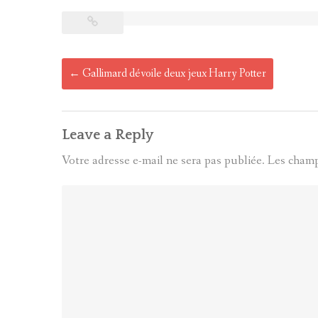
Post
←
Gallimard dévoile deux jeux Harry Potter
navigation
Leave a Reply
Votre adresse e-mail ne sera pas publiée.
Les champ