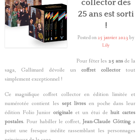
collector des
25 ans est sorti
HARRY POTTER
!
LES ACTEURS
Posted on
25 janvier 2023
by
J.K. ROWLING
Lily
PRODUITS DÉRIVÉS
Pour fêter les
25 ans
de la
saga, Gallimard dévoile un
coffret collector
tout
A PROPOS
simplement exceptionnel !
Ce magnifique coffret collector en édition limitée et
numérotée contient les
sept livres
en poche dans leur
édition Folio Junior
originale
et un étui de
huit cartes
postales
. Pour habiller le coffret,
Jean-Claude Götting
a
peint une fresque inédite rassemblant les personnages
principaux de la saga.