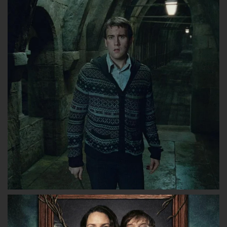
lesgryffondors
lesgryffondors
les_gryffon
sur
sur
sur
Facebook
Twitter
Instagram