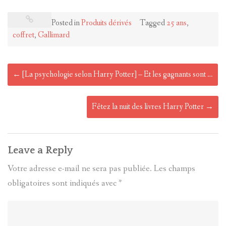
Posted in
Produits dérivés
Tagged
25 ans
,
coffret
,
Gallimard
Post
←
[La psychologie selon Harry Potter] – Et les gagnants sont …
navigation
Fêtez la nuit des livres Harry Potter
→
Leave a Reply
Votre adresse e-mail ne sera pas publiée.
Les champs
obligatoires sont indiqués avec
*