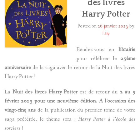
des livres
Harry Potter
HARRY POTTER
Posted on
26 janvier 2023
by
LES ACTEURS
Lily
J.K. ROWLING
Rendez-vous en
librairie
pour célébrer le
25ème
PRODUITS DÉRIVÉS
anniversaire
de la saga avec le retour de la Nuit des livres
A PROPOS
Harry Potter !
La
Nuit des livres Harry Potter
est de retour du
2 au 5
février 2023 pour une neuvième édition. A l’occasion des
vingt-cinq ans
de la publication du premier tome de votre
saga préférée, le thème sera :
Harry Potter à l’école des
sorciers
!