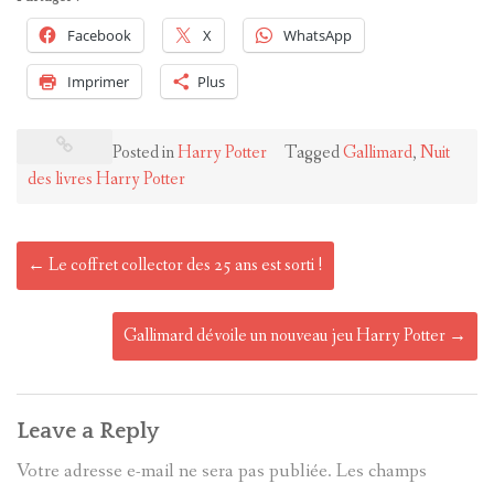
Facebook
X
WhatsApp
Imprimer
Plus
Posted in
Harry Potter
Tagged
Gallimard
,
Nuit
des livres Harry Potter
Post
←
Le coffret collector des 25 ans est sorti !
navigation
Gallimard dévoile un nouveau jeu Harry Potter
→
Leave a Reply
Votre adresse e-mail ne sera pas publiée.
Les champs