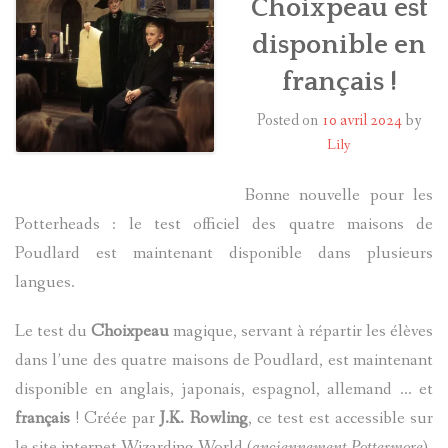
Choixpeau est
disponible en
HARRY POTTER
français !
LES ACTEURS
Posted on
10 avril 2024
by
J.K. ROWLING
Lily
PRODUITS DÉRIVÉS
Bonne nouvelle pour les
Potterheads : le test officiel des quatre maisons de
A PROPOS
Poudlard est maintenant disponible dans plusieurs
langues.
Le test du
Choixpeau
magique, servant à répartir les élèves
dans l’une des quatre maisons de Poudlard, est maintenant
disponible en anglais, japonais, espagnol, allemand … et
français
! Créée par
J.K. Rowling
, ce test est accessible sur
le site internet Wizarding World (
anciennement Pottermore
).