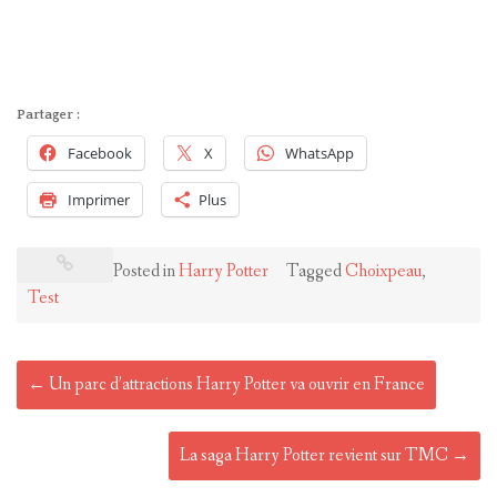
Partager :
Facebook
X
WhatsApp
Imprimer
Plus
Posted in
Harry Potter
Tagged
Choixpeau
,
Test
Post
←
Un parc d’attractions Harry Potter va ouvrir en France
navigation
La saga Harry Potter revient sur TMC
→