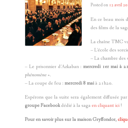
Posted on
12 avril 2
En ce beau mois d’
des films de la sag
La chaîne TMC va d
– L’école des sorci
– La chambre des s
– Le prisonnier d’Azkaban :
mercredi 1er mai à 2
phénomène
».
– La coupe de feu :
mercredi 8 mai
à 21h20.
Espérons que la suite sera également diffusée par 
groupe Facebook
dédié à la saga
en cliquant ici
!
Pour en savoir plus sur la maison Gryffondor,
cliqu