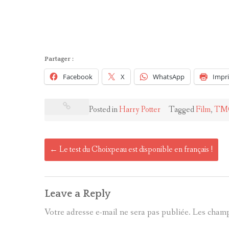
Partager :
Facebook
X
WhatsApp
Impr
Posted in
Harry Potter
Tagged
Film
,
TM
Post
←
Le test du Choixpeau est disponible en français !
navigation
Leave a Reply
Votre adresse e-mail ne sera pas publiée.
Les champ