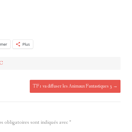
imer
Plus
C
TF1 va diffuser les Animaux Fantastiques 3
→
s obligatoires sont indiqués avec
*