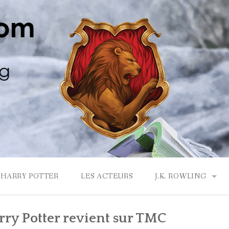
HARRY POTTER
LES ACTEURS
J.K. ROWLING
LA MAISON GRYF
rry Potter revient sur TMC
J.K. ROWLING