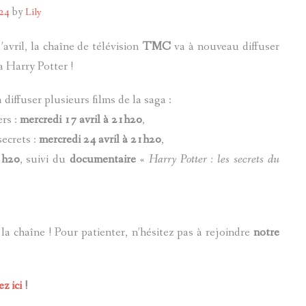
024
by
Lily
POTTERMORE
avril, la chaîne de télévision
TMC
va à nouveau diffuser
a Harry Potter !
iffuser plusieurs films de la saga :
ers :
mercredi 17 avril à 21h20
,
ecrets :
mercredi 24 avril à 21h20
,
1h20
, suivi du
documentaire
«
Harry Potter : les secrets du
la chaîne ! Pour patienter, n’hésitez pas à rejoindre
notre
ez ici
!