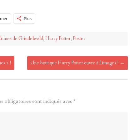
imer
Plus
rimes de Grindelwald
,
Harry Potter
,
Poster
es 2 !
Une boutique Harry Potter ouvre à Limoges !
→
s obligatoires sont indiqués avec
*