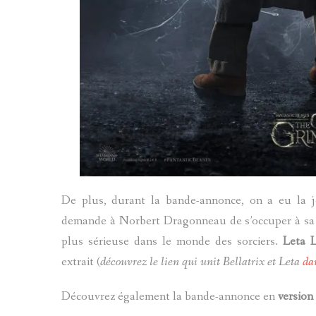
De plus, durant la bande-annonce, on a eu la 
demande à Norbert Dragonneau de s’occuper à sa
plus sérieuse dans le monde des sorciers.
Leta 
extrait (
découvrez le lien qui unit Bellatrix et Leta
da
Découvrez également la bande-annonce en
version