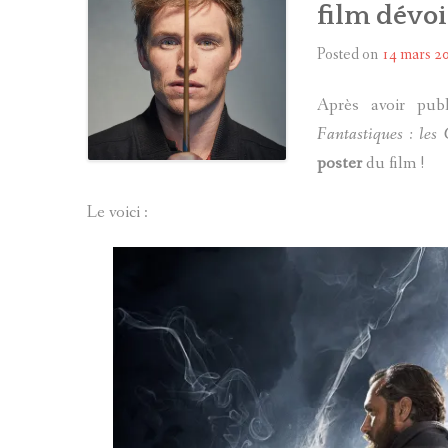
film dévoil
Posted on
14 mars 2
Après avoir pub
Fantastiques : les
poster
du film !
Le voici :