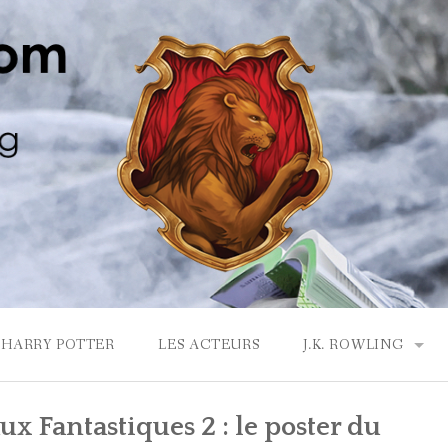
HARRY POTTER
LES ACTEURS
J.K. ROWLING
LA MAISON GRYF
x Fantastiques 2 : le poster du
J.K. ROWLING