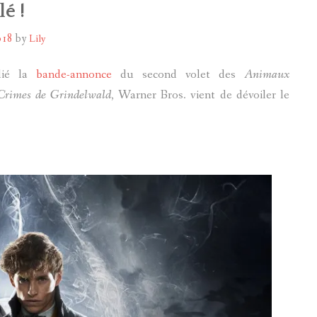
é !
POTTERMORE
018
by
Lily
lié la
bande-annonce
du second volet des
Animaux
 Crimes de Grindelwald
, Warner Bros. vient de dévoiler le