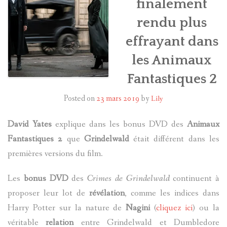
finalement
rendu plus
HARRY POTTER
effrayant dans
LES ACTEURS
les Animaux
J.K. ROWLING
Fantastiques 2
PRODUITS DÉRIVÉS
Posted on
23 mars 2019
by
Lily
A PROPOS
David Yates
explique dans les bonus DVD des
Animaux
Fantastiques 2
que
Grindelwald
était différent dans les
premières versions du film.
Les
bonus DVD
des
Crimes de Grindelwald
continuent à
proposer leur lot de
révélation
, comme les indices dans
Harry Potter sur la nature de
Nagini
(
cliquez ici
) ou la
véritable
relation
entre Grindelwald et Dumbledore