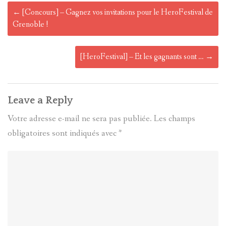
Post
←
[Concours] – Gagnez vos invitations pour le HeroFestival de
navigation
Grenoble !
[HeroFestival] – Et les gagnants sont …
→
Leave a Reply
Votre adresse e-mail ne sera pas publiée.
Les champs
obligatoires sont indiqués avec
*