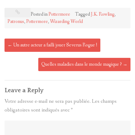
Posted in
Pottermore
Tagged
J.K. Rowling
,
Patronus
,
Pottermore
,
Wizarding World
Post
←
Un autre acteur a failli jouer Severus Rogue !
navigation
Quelles maladies dans le monde magique ?
→
Leave a Reply
Votre adresse e-mail ne sera pas publiée.
Les champs
obligatoires sont indiqués avec
*