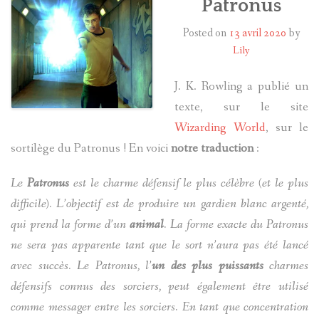
Patronus
Posted on
13 avril 2020
by
HARRY POTTER
Lily
LES ACTEURS
J. K. Rowling a publié un
J.K. ROWLING
texte, sur le site
Wizarding World
, sur le
PRODUITS DÉRIVÉS
sortilège du Patronus ! En voici
notre
traduction
:
A PROPOS
Le
Patronus
est le charme défensif le plus célèbre (et le plus
difficile). L’objectif est de produire un gardien blanc argenté,
qui prend la forme d’un
animal
. La forme exacte du Patronus
ne sera pas apparente tant que le sort n’aura pas été lancé
avec succès. Le Patronus, l’
un des plus puissants
charmes
défensifs connus des sorciers, peut également être utilisé
comme messager entre les sorciers. En tant que concentration