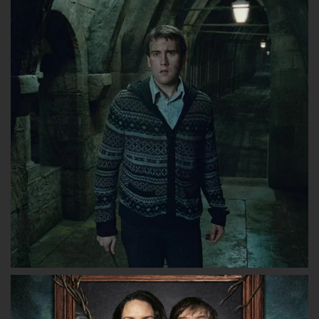
lesgryffondors
lesgryffondors
les_gryffon
sur
sur
sur
Facebook
Twitter
Instagram